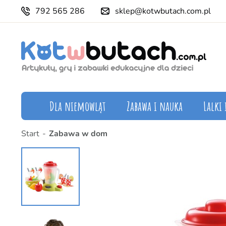
792 565 286
sklep@kotwbutach.com.pl
Dla niemowląt
Zabawa i nauka
Lalki 
Start
Zabawa w dom