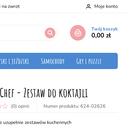
i na zwrot
Moje konto
Twój koszyk
0,00 zł
iki i jeździki
Samochody
Gry i puzzle
Chef - Zestaw do koktajli
(0) opinii
624-02626
e uzupełnie zestawów kuchennych