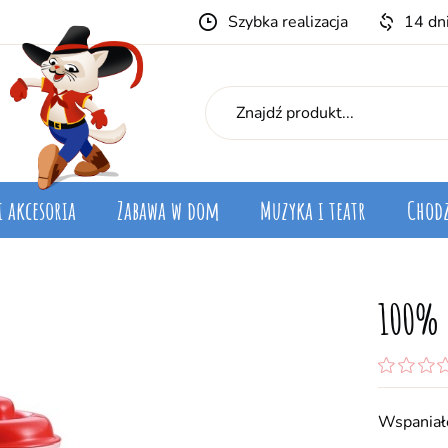
Szybka realizacja
14 dn
i akcesoria
Zabawa w dom
Muzyka i teatr
Chodz
100% 
Wspaniał