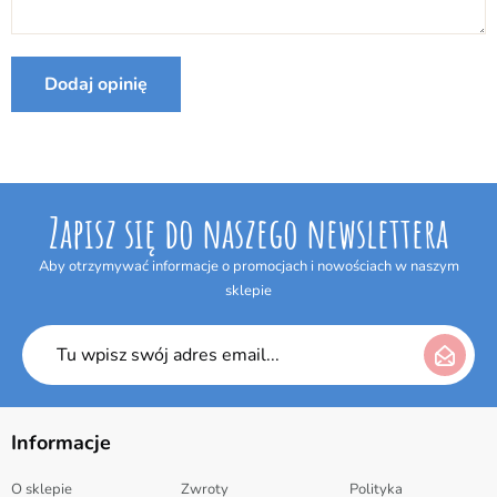
Internetowym w terminie 14 dni bez podania jakiejkolwiek
przyczyny. Termin do odstąpienia od umowy wygasa po upływie 14 dni
od dnia odebrania przesyłki.
Dodaj opinię
Producent:
Falk
Zapisz się do naszego newslettera
Aby otrzymywać informacje o promocjach i nowościach w naszym
sklepie
Informacje
O sklepie
Zwroty
Polityka