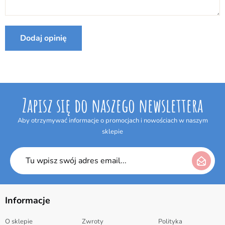
Internetowym w terminie 14 dni bez podania jakiejkolwiek
przyczyny. Termin do odstąpienia od umowy wygasa po upływie 14 dni
Producent:
Dickie
od dnia odebrania przesyłki.
Dodaj opinię
Zapisz się do naszego newslettera
Aby otrzymywać informacje o promocjach i nowościach w naszym
sklepie
Informacje
O sklepie
Zwroty
Polityka