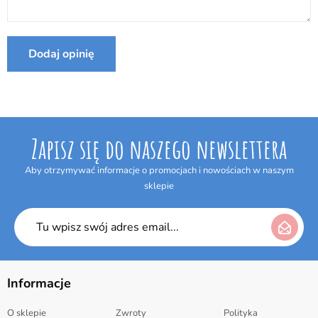
Internetowym w terminie 14 dni bez podania jakiejkolwiek
Producent:
Hasbro
przyczyny. Termin do odstąpienia od umowy wygasa po upływie 14 dni
od dnia odebrania przesyłki.
Dodaj opinię
Zapisz się do naszego newslettera
Aby otrzymywać informacje o promocjach i nowościach w naszym
sklepie
Informacje
O sklepie
Zwroty
Polityka