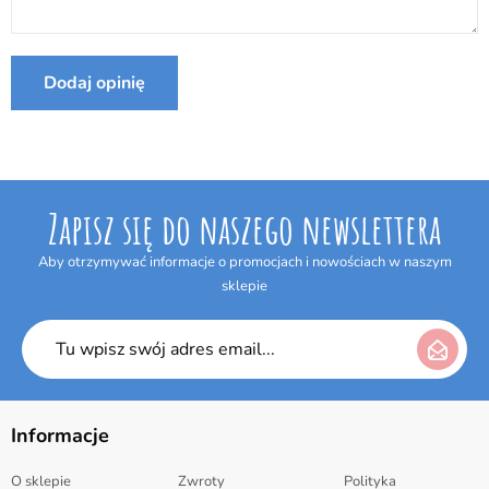
Internetowym w terminie 14 dni bez podania jakiejkolwiek
przyczyny. Termin do odstąpienia od umowy wygasa po upływie 14 dni
od dnia odebrania przesyłki.
Dodaj opinię
Producent:
Mattel
Zapisz się do naszego newslettera
Aby otrzymywać informacje o promocjach i nowościach w naszym
sklepie
Informacje
O sklepie
Zwroty
Polityka