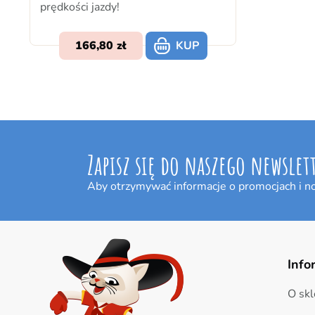
prędkości jazdy!
166,80
KUP
Zapisz się do naszego newslet
Aby otrzymywać informacje o promocjach i n
Info
O skl