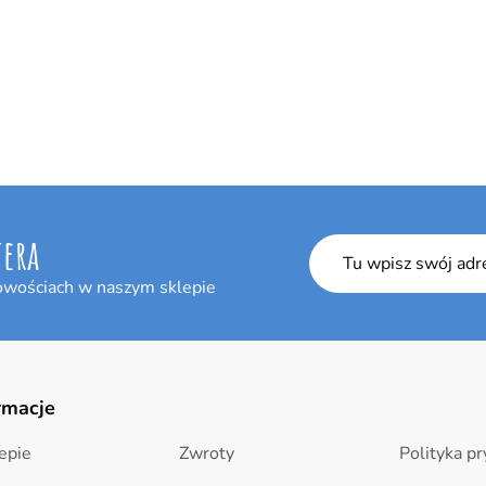
tera
owościach w naszym sklepie
rmacje
epie
Zwroty
Polityka p