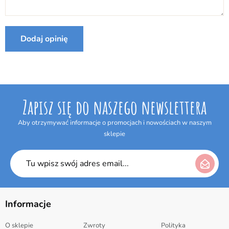
Internetowym w terminie 14 dni bez podania jakiejkolwiek
Producent:
Small foot
przyczyny. Termin do odstąpienia od umowy wygasa po upływie 14 dni
od dnia odebrania przesyłki.
Dodaj opinię
Zapisz się do naszego newslettera
Aby otrzymywać informacje o promocjach i nowościach w naszym
sklepie
Informacje
O sklepie
Zwroty
Polityka