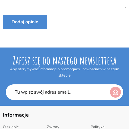
Producent:
Goki
Internetowym w terminie 14 dni bez podania jakiejkolwiek
przyczyny. Termin do odstąpienia od umowy wygasa po upływie 14 dni
od dnia odebrania przesyłki.
Dodaj opinię
Zapisz się do naszego newslettera
Aby otrzymywać informacje o promocjach i nowościach w naszym
sklepie
Informacje
O sklepie
Zwroty
Polityka