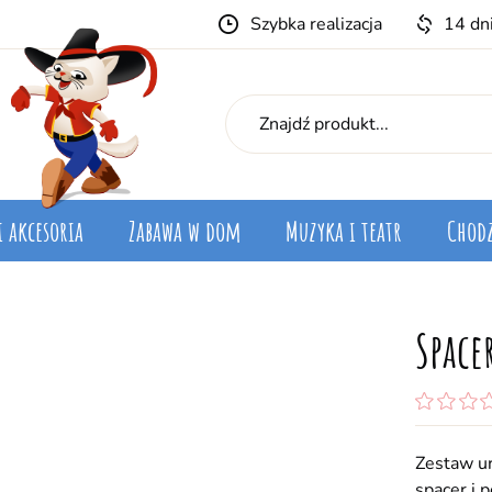
Szybka realizacja
14 dn
i akcesoria
Zabawa w dom
Muzyka i teatr
Chodz
Space
Zestaw ur
spacer i 