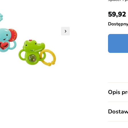
59,92
Dostępn
Opis p
Zestaw tr
przymocow
Dostaw
klekoczą,
DOSTAW
lub podró