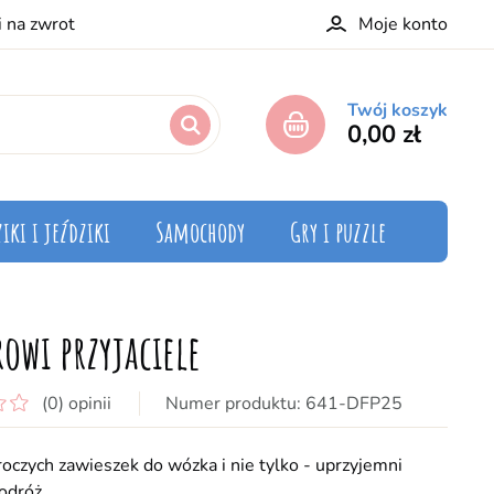
i na zwrot
Moje konto
Twój koszyk
0,00 zł
iki i jeździki
Samochody
Gry i puzzle
rowi przyjaciele
(0) opinii
641-DFP25
oczych zawieszek do wózka i nie tylko - uprzyjemni
podróż