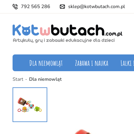
792 565 286
sklep@kotwbutach.com.pl
Dla niemowląt
Zabawa i nauka
Lalki 
Start
Dla niemowląt