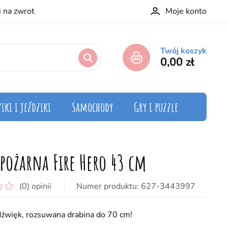
i na zwrot
Moje konto
Twój koszyk
0,00 zł
iki i jeździki
Samochody
Gry i puzzle
 pożarna Fire Hero 43 cm
(0) opinii
627-3443997
dźwięk, rozsuwana drabina do 70 cm!