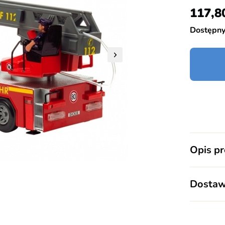
117,8
Dostępn
Opis p
Duży samo
stabiliza
Dostaw
posiada o
DOSTAW
maksymal
1. Firma 
w atrapę 