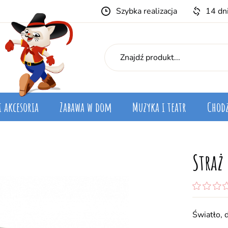
Szybka realizacja
14 dn
i akcesoria
Zabawa w dom
Muzyka i teatr
Chodz
Straż
Światło, 