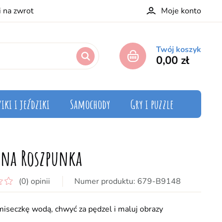
i na zwrot
Moje konto
Twój koszyk
0,00 zł
iki i jeździki
Samochody
Gry i puzzle
na Roszpunka
(0) opinii
679-B9148
miseczkę wodą, chwyć za pędzel i maluj obrazy