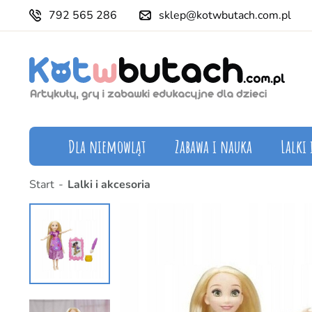
792 565 286
sklep@kotwbutach.com.pl
Dla niemowląt
Zabawa i nauka
Lalki 
Start
Lalki i akcesoria