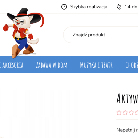
Szybka realizacja
14 dn
i akcesoria
Zabawa w dom
Muzyka i teatr
Chodz
Aktyw
Napełnij 