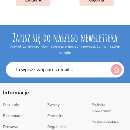
110,99
85,00
Zapisz się do naszego newslettera
Aby otrzymywać informacje o promocjach i nowościach w naszym
sklepie
Informacje
O sklepie
Zwroty
Polityka
prywatności
Reklamacja
Płatności
Polityka cookies
Dostawa
Regulamin