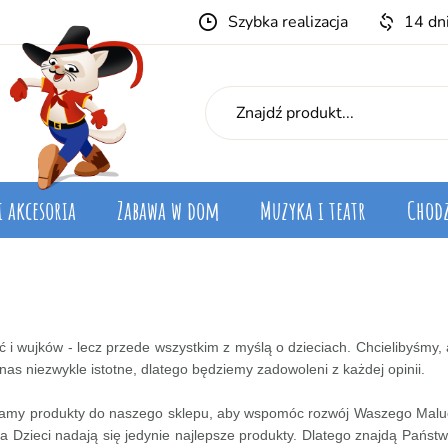
Szybka realizacja
14 dn
i akcesoria
Zabawa w dom
Muzyka i teatr
Chodz
oć i wujków - lecz przede wszystkim z myślą o dzieciach. Chcielibyśm
nas niezwykle istotne, dlatego będziemy zadowoleni z każdej opinii.
ramy produkty do naszego sklepu, aby wspomóc rozwój Waszego Malu
 Dzieci nadają się jedynie najlepsze produkty. Dlatego znajdą Państw