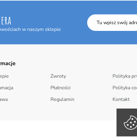
tera
owościach w naszym sklepie
rmacje
epie
Zwroty
Polityka p
amacja
Płatności
Polityka co
awa
Regulamin
Kontakt