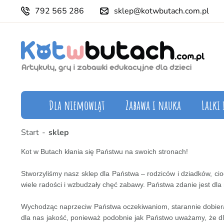
792 565 286
sklep@kotwbutach.com.pl
Dla niemowląt
Zabawa i nauka
Lalki 
Start
sklep
Kot w Butach kłania się Państwu na swoich stronach!
Stworzyliśmy nasz sklep dla Państwa – rodziców i dziadków, ci
wiele radości i wzbudzały chęć zabawy. Państwa zdanie jest dla 
Wychodząc naprzeciw Państwa oczekiwaniom, starannie dobie
dla nas jakość, ponieważ podobnie jak Państwo uważamy, że dla