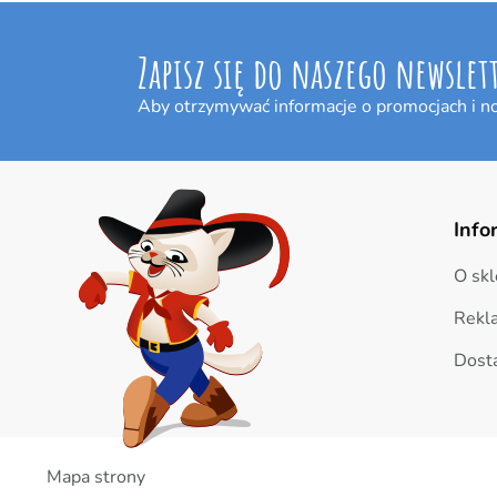
Zapisz się do naszego newslet
Aby otrzymywać informacje o promocjach i n
Info
O skl
Rekl
Dost
Mapa strony