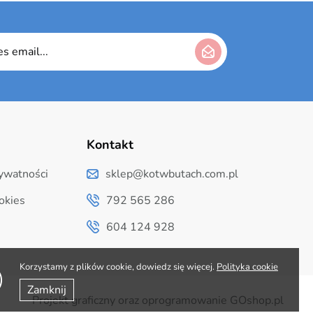
Kontakt
rywatności
sklep@kotwbutach.com.pl
okies
792 565 286
604 124 928
Korzystamy z plików cookie, dowiedz się więcej.
Polityka cookie
Zamknij
Projekt graficzny oraz oprogramowanie GOshop.pl