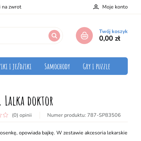
i na zwrot
Moje konto
Twój koszyk
0,00 zł
iki i jeździki
Samochody
Gry i puzzle
. Lalka doktor
(0) opinii
787-SP83506
osenkę, opowiada bajkę. W zestawie akcesoria lekarskie