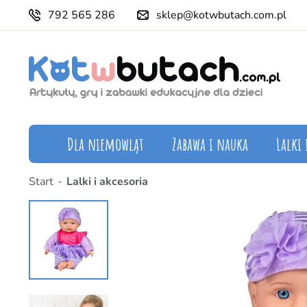
792 565 286
sklep@kotwbutach.com.pl
Dla niemowląt
Zabawa i nauka
Lalki 
Start
Lalki i akcesoria