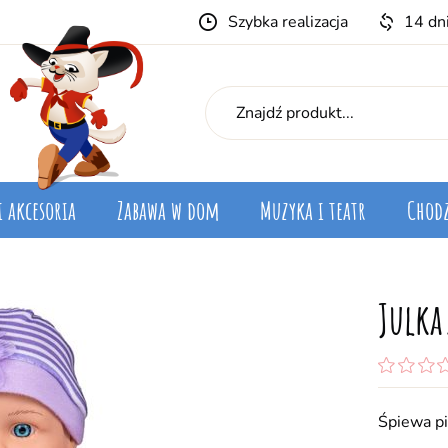
Szybka realizacja
14 dn
i akcesoria
Zabawa w dom
Muzyka i teatr
Chodz
Julka
Śpiewa pi