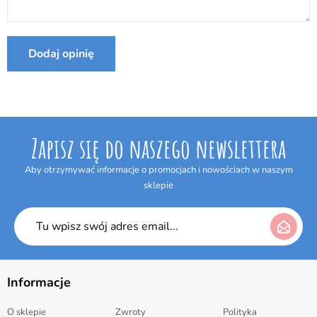
Internetowym w terminie 14 dni bez podania jakiejkolwiek
przyczyny. Termin do odstąpienia od umowy wygasa po upływie 14 dni
od dnia odebrania przesyłki.
Dodaj opinię
Zapisz się do naszego newslettera
Aby otrzymywać informacje o promocjach i nowościach w naszym
sklepie
Informacje
O sklepie
Zwroty
Polityka