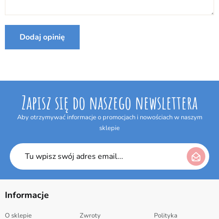
Internetowym w terminie 14 dni bez podania jakiejkolwiek
Producent:
Famosa
przyczyny. Termin do odstąpienia od umowy wygasa po upływie 14 dni
od dnia odebrania przesyłki.
Dodaj opinię
Zapisz się do naszego newslettera
Aby otrzymywać informacje o promocjach i nowościach w naszym
sklepie
Informacje
O sklepie
Zwroty
Polityka