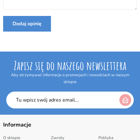
Internetowym w terminie 14 dni bez podania jakiejkolwiek
przyczyny. Termin do odstąpienia od umowy wygasa po upływie 14 dni
od dnia odebrania przesyłki.
Dodaj opinię
Zapisz się do naszego newslettera
Aby otrzymywać informacje o promocjach i nowościach w naszym
sklepie
Informacje
O sklepie
Zwroty
Polityka