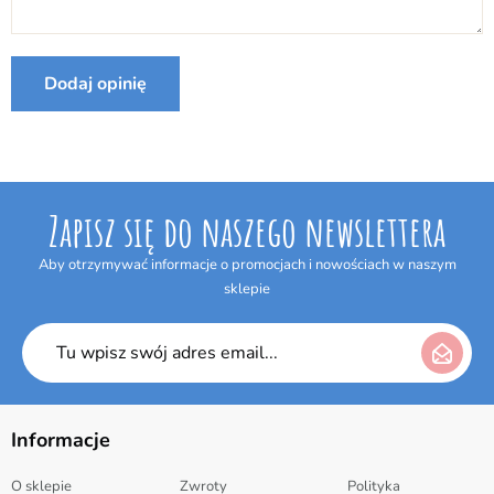
Internetowym w terminie 14 dni bez podania jakiejkolwiek
przyczyny. Termin do odstąpienia od umowy wygasa po upływie 14 dni
od dnia odebrania przesyłki.
Dodaj opinię
Zapisz się do naszego newslettera
Aby otrzymywać informacje o promocjach i nowościach w naszym
sklepie
Informacje
O sklepie
Zwroty
Polityka