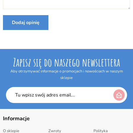
Internetowym w terminie 14 dni bez podania jakiejkolwiek
przyczyny. Termin do odstąpienia od umowy wygasa po upływie 14 dni
od dnia odebrania przesyłki.
Dodaj opinię
Producent:
Ecoiffier
Zapisz się do naszego newslettera
Aby otrzymywać informacje o promocjach i nowościach w naszym
sklepie
Informacje
O sklepie
Zwroty
Polityka