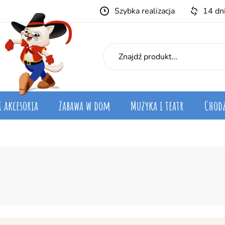
Szybka realizacja
14 dn
i akcesoria
Zabawa w dom
Muzyka i teatr
Chodz