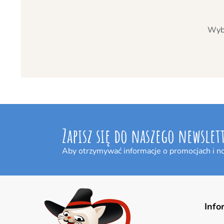
Wybr
Zapisz się do naszego newslet
Aby otrzymywać informacje o promocjach i n
Info