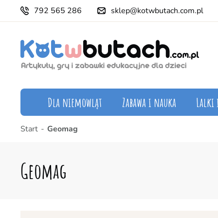
792 565 286
sklep@kotwbutach.com.pl
Dla niemowląt
Zabawa i nauka
Lalki 
Start
Geomag
Geomag