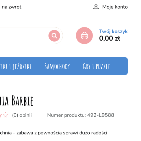
i na zwrot
Moje konto
Twój koszyk
0,00 zł
iki i jeździki
Samochody
Gry i puzzle
ia Barbie
(0) opinii
492-L9588
chnia - zabawa z pewnością sprawi dużo radości