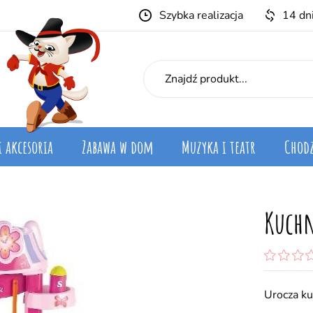
Szybka realizacja
14 dn
i akcesoria
Zabawa w dom
Muzyka i teatr
Chodz
Kuchn
Urocza ku