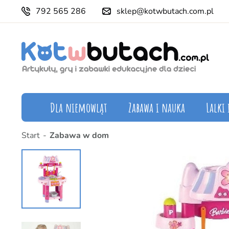
792 565 286
sklep@kotwbutach.com.pl
Dla niemowląt
Zabawa i nauka
Lalki 
Start
Zabawa w dom