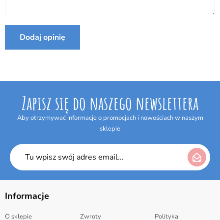
Internetowym w terminie 14 dni bez podania jakiejkolwiek
przyczyny. Termin do odstąpienia od umowy wygasa po upływie 14 dni
od dnia odebrania przesyłki.
Dodaj opinię
Producent:
Klein
Zapisz się do naszego newslettera
Aby otrzymywać informacje o promocjach i nowościach w naszym
sklepie
Informacje
O sklepie
Zwroty
Polityka