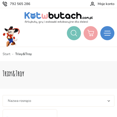
792 565 286
Moje konto
Start
Trixy&Troy
Trixy&Troy
Nazwa rosnąco